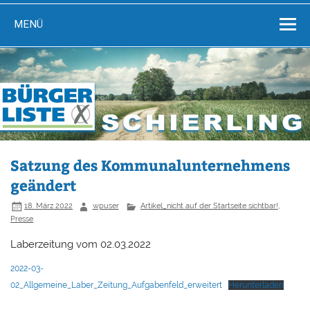
Zum
Bürgerliste-Schierling
Sich einbringen für Schierling
Inhalt
MENÜ
springen
Satzung des Kommunalunternehmens
geändert
18. März 2022
wpuser
Artikel_nicht auf der Startseite sichtbar!
,
Presse
Laberzeitung vom 02.03.2022
2022-03-
02_Allgemeine_Laber_Zeitung_Aufgabenfeld_erweitert
Herunterladen